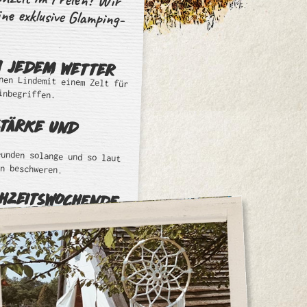
I JEDEM WETTER
nen Lindemit einem Zelt für
inbegriffen.
STÄRKE UND
eunden solange und so laut
rn beschweren.
CHZEITSWOCHENDE
ten vor Ortund
ocation, oder die