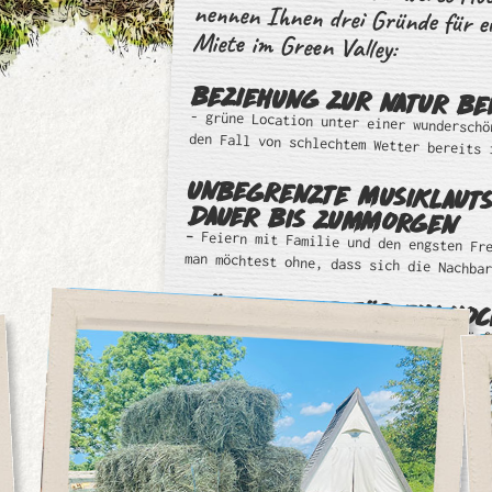
Miete im Green Valley:
BEZIEHUNG ZUR NATUR BE
- grüne Location unter einer wunderschö
den Fall von schlechtem Wetter bereits 
UNBEGRENZTE MUSIKLAUT
DAUER BIS ZUMMORGEN
–
Feiern mit Familie und den engsten Fr
man möchtest ohne, dass sich die Nachba
MÖGLICHKEIT FÜR EIN HO
- Schlafen in unseren Glamping-Unterkünf
sonntägliche Entspannung am Pool.
Wir bietendie exklusive Vermietung der L
Durchführung der gesamten Hochzeit an.