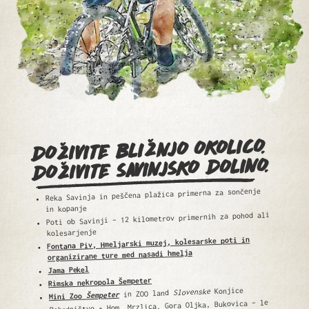
DOŽIVITE BLIŽNJO OKOLICO.
DOŽIVITE SAVINJSKO DOLINO.
Reka Savinja in peščena plažica primerna za sončenje
in kopanje
Poti ob Savinji – 12 kilometrov primernih za pohod ali
kolesarjenje
Fontana Piv, Hmeljarski muzej, kolesarske poti in
organizirane ture med nasadi hmelja
Jama Pekel
Rimska nekropola Šempeter
Konjice
Slovenske
in ZOO land
Šempeter
Mini Zoo
Hom, Mrzlica, Gora Oljka, Bukovica – le
-